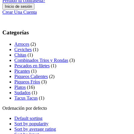
Perdido tu contraseña?
Crear Una Cuenta
Categorías
Arroces
(2)
Ceviches
(1)
Chitas
(1)
Combinados Trios y Rondas
(3)
Pescados en filetes
(1)
Picantes
(1)
Piqueos Calientes
(2)
Piqueos Fríos
(3)
Platos
(16)
Sudados
(1)
Tacus Tacus
(1)
Ordenación por defecto
Default sorting
Sort by popularity
Sort by average rating