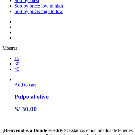
Sort by latest
Sort by price: low to high
Sort by price: high to low
Mostrar
15
30
45
Add to cart
Pulpo al olivo
S/
30.00
¡Bienvenidos a Donde Freddy’s!
Estamos emocionados de tenerles